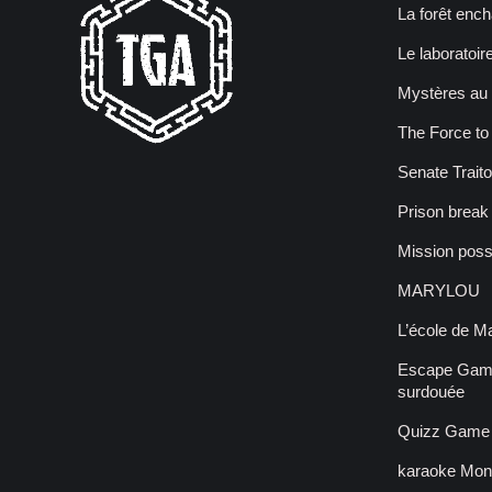
La forêt enc
Le laboratoir
Mystères au 
The Force t
Senate Traito
Prison break
Mission poss
MARYLOU
L’école de M
Escape Game 
surdouée
Quizz Game 
karaoke Mont