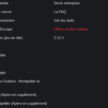
hantée
Devis entreprise
e secret
La FAQ
ministère
Voir les tarifs
o Escape
Offrez un bon cadeau
rs (jeu de rôle)
C.G.V
ible
agie
Outdoor : Montpellier la
(Apéro en supplément)
pellier (Apéro en supplément)