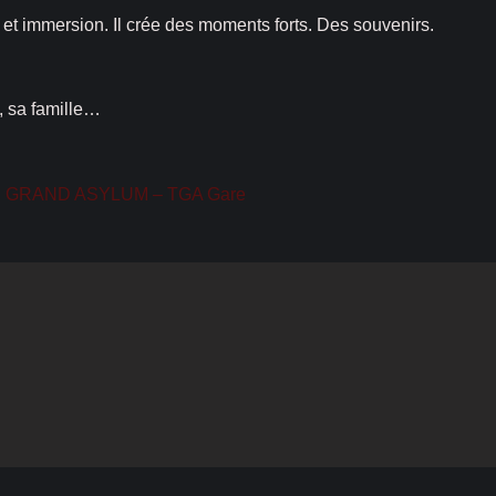
n et immersion. Il crée des moments forts. Des souvenirs.
s, sa famille…
HE GRAND ASYLUM – TGA Gare