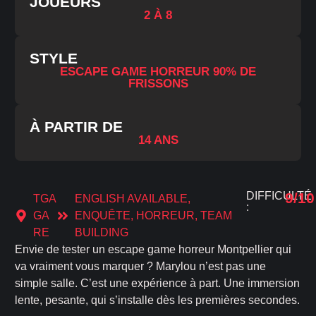
JOUEURS
2 À 8
STYLE
ESCAPE GAME HORREUR 90% DE
FRISSONS
À PARTIR DE
14 ANS
DIFFICULTÉ
9/10
TGA
ENGLISH AVAILABLE
,
:
GA
ENQUÊTE
,
HORREUR
,
TEAM
RE
BUILDING
Envie de tester un escape game horreur Montpellier qui
va vraiment vous marquer ? Marylou n’est pas une
simple salle. C’est une expérience à part. Une immersion
lente, pesante, qui s’installe dès les premières secondes.