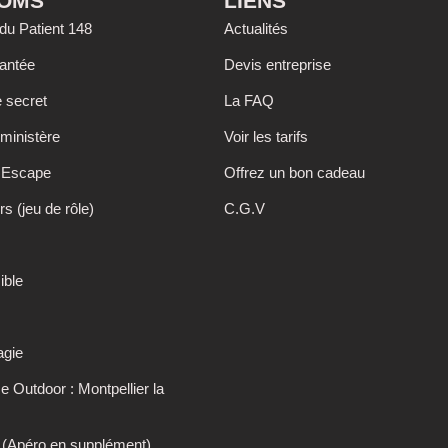
OOMS
LIENS
du Patient 148
Actualités
hantée
Devis entreprise
e secret
La FAQ
ministère
Voir les tarifs
o Escape
Offrez un bon cadeau
rs (jeu de rôle)
C.G.V
ible
agie
Outdoor : Montpellier la
(Apéro en supplément)