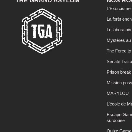
THE GRAND ASYLUM
NOS R
L’Exorcisme 
La forêt enc
Le laboratoir
Mystères au 
The Force t
Senate Traito
Prison break
Mission poss
MARYLOU
L’école de M
Escape Game 
surdouée
Quizz Game 