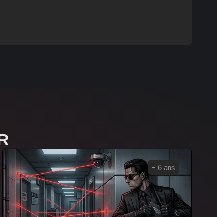
R
+ 6 ans